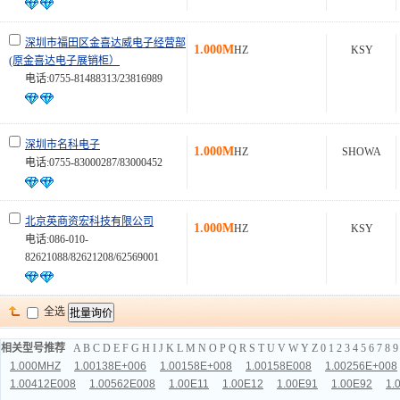
深圳市福田区金喜达威电子经营部
1.000M
HZ
KSY
(原金喜达电子展销柜）
电话:0755-81488313/23816989
深圳市名科电子
1.000M
HZ
SHOWA
电话:0755-83000287/83000452
北京英商资宏科技有限公司
1.000M
HZ
KSY
电话:086-010-
82621088/82621208/62569001
全选
相关型号推荐
A
B
C
D
E
F
G
H
I
J
K
L
M
N
O
P
Q
R
S
T
U
V
W
Y
Z
0
1
2
3
4
5
6
7
8
9
1.000MHZ
1.00138E+006
1.00158E+008
1.00158E008
1.00256E+008
1.00412E008
1.00562E008
1.00E11
1.00E12
1.00E91
1.00E92
1.