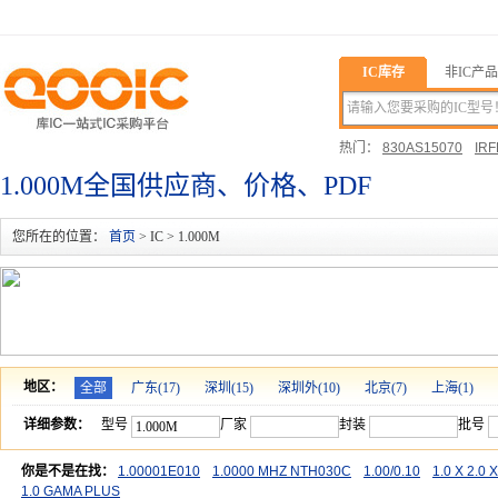
IC库存
非IC产品
热门：
830AS15070
IRF
03452QS7X
1.000M全国供应商、价格、PDF
您所在的位置：
首页
> IC > 1.000M
地区：
全部
广东
(17)
深圳
(15)
深圳外
(10)
北京
(7)
上海
(1)
详细参数：
型号
厂家
封装
批号
你是不是在找：
1.00001E010
1.0000 MHZ NTH030C
1.00/0.10
1.0 X 2.0 X
1.0 GAMA PLUS